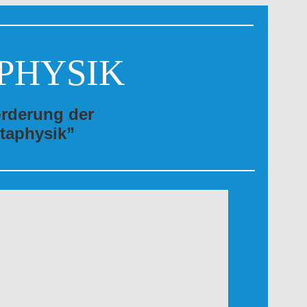
PHYSIK
örderung der
taphysik”