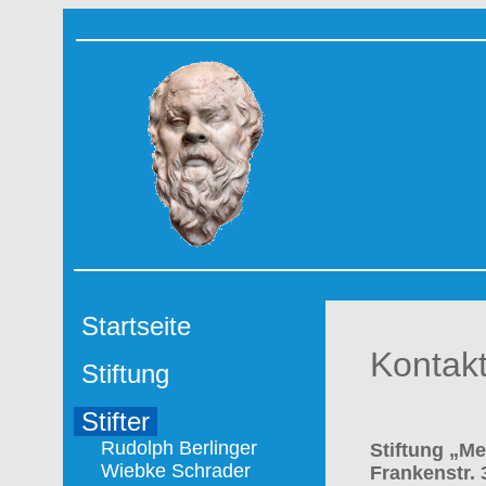
Startseite
Kontak
Stiftung
Stifter
Rudolph Berlinger
Stiftung „M
Wiebke Schrader
Frankenstr. 