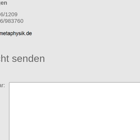
gen
06/1209
06/983760
cht senden
r: