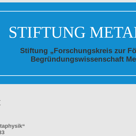
STIFTUNG META
Stiftung „Forschungskreis zur F
Begründungswissenschaft Me
t
etaphysik“
33